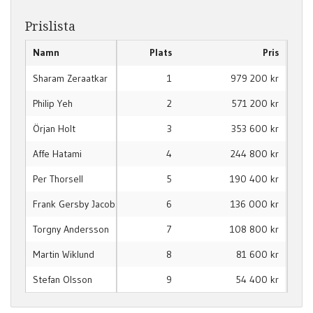
Prislista
Namn
Plats
Pris
Sharam Zeraatkar
1
979 200 kr
Philip Yeh
2
571 200 kr
Örjan Holt
3
353 600 kr
Affe Hatami
4
244 800 kr
Per Thorsell
5
190 400 kr
Frank Gersby Jacobsen
6
136 000 kr
Torgny Andersson
7
108 800 kr
Martin Wiklund
8
81 600 kr
Stefan Olsson
9
54 400 kr