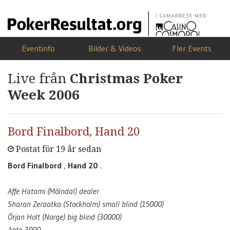
Eventinfo
Bilder & Videos
Fler Events
Live från
Christmas Poker
Week 2006
Bord Finalbord, Hand 20
Postat för 19 år sedan
Bord Finalbord
,
Hand 20
.
Affe Hatami (Mölndal) dealer
Sharan Zeraatka (Stockholm) small blind (15000)
Örjan Holt (Norge) big blind (30000)
Ante 3000