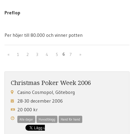
Preflop
Per höjer till 80.000 och vinner potten
6
«
1
2
3
4
5
7
»
Christmas Poker Week 2006
Casino Cosmopol, Göteborg
28-30 december 2006
20 000 kr
Alla dagar
Huvudblogg
Hand för hand