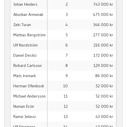
Johan Hinders
2
743 000 kr
Abedian Armenak
3
475 000 kr
Zeki Turan
4
346 000 kr
Mattias Bergström
5
277 000 kr
Ulf Nordström
6
216 000 kr
Daniel Destici
7
172 000 kr
Rickard Carlsson
8
129 000 kr
Mats Iremark
9
86 000 kr
Herman Ofenbock
10
52 000 kr
Michael Andersson
11
52 000 kr
Numan Ercin
12
52 000 kr
Ramzi Jelassi
13
43 000 kr
Ulf Steringer
14
43 000 kr