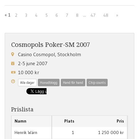
«
1
...
2
3
4
5
6
7
8
47
48
»
Cosmopols Poker-SM 2007
Casino Cosmopol, Stockholm
2-5 june 2007
10 000 kr
Alla dagar
Huvudblogg
Hand för hand
Chip counts
Prislista
Namn
Plats
Pris
Henrik Wärn
1
1 250 000 kr