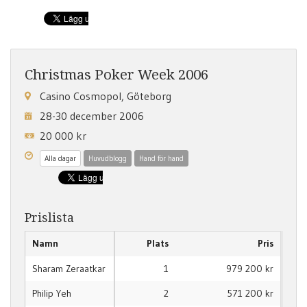
Christmas Poker Week 2006
Casino Cosmopol, Göteborg
28-30 december 2006
20 000 kr
Alla dagar
Huvudblogg
Hand för hand
Prislista
Namn
Plats
Pris
Sharam Zeraatkar
1
979 200 kr
Philip Yeh
2
571 200 kr