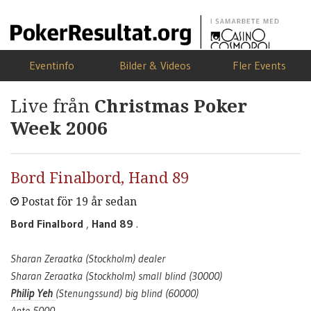
Eventinfo
Bilder & Videos
Fler Events
Live från
Christmas Poker
Week 2006
Bord Finalbord, Hand 89
Postat för 19 år sedan
Bord Finalbord
,
Hand 89
.
Sharan Zeraatka (Stockholm) dealer
Sharan Zeraatka (Stockholm) small blind (30000)
Philip Yeh
(Stenungssund) big blind (60000)
Ante 5000