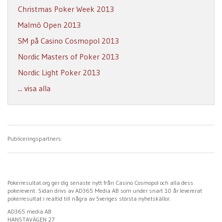
Christmas Poker Week 2013
Malmö Open 2013
SM på Casino Cosmopol 2013
Nordic Masters of Poker 2013
Nordic Light Poker 2013
... visa alla
Publiceringspartners:
Pokerresultat.org ger dig senaste nytt från Casino Cosmopol och alla dess
pokerevent. Sidan drivs av AD365 Media AB som under snart 10 år levererat
pokerresultat i realtid till några av Sveriges största nyhetskällor.
AD365 media AB
HANSTAVÄGEN 27