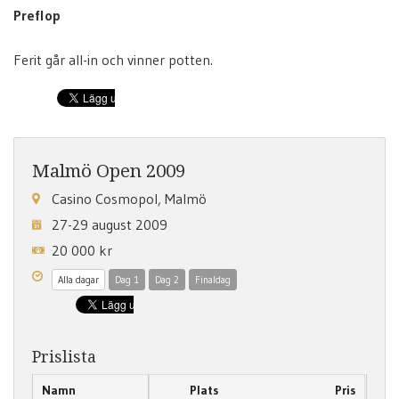
Preflop
Ferit går all-in och vinner potten.
Malmö Open 2009
Casino Cosmopol, Malmö
27-29 august 2009
20 000 kr
Alla dagar
Dag 1
Dag 2
Finaldag
Prislista
Namn
Plats
Pris