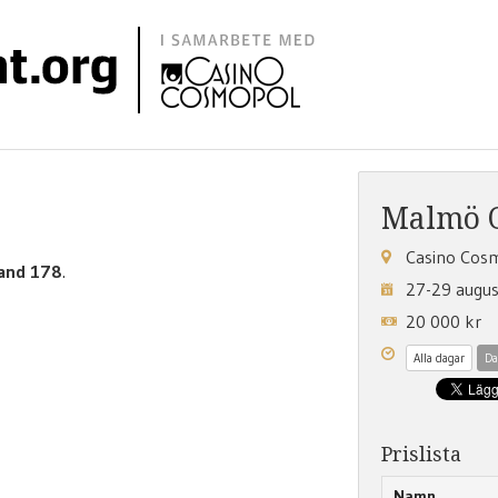
Malmö 
Casino Cos
and 178
.
27-29 augu
20 000 kr
Alla dagar
Da
Prislista
Namn