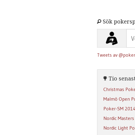
Sök pokersp
Tweets av @poker
Tio senast
Christmas Pok
Malmö Open P
Poker-SM 201
Nordic Masters
Nordic Light P