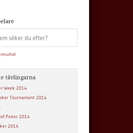
elare
resultat
e tävlingarna
er Week 2014
oker Tournament 2014
4
 of Poker 2014
oker 2014