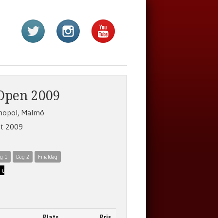
Open 2009
mopol, Malmö
st 2009
g 1
Dag 2
Finaldag
Plats
Pris