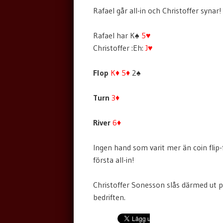
Rafael går all-in och Christoffer synar!
Rafael har K♠
5♥
Christoffer :Eh:
J♥
Flop
K♦
5♦
2♠
Turn
3♦
River
6♦
Ingen hand som varit mer än coin flip-f
första all-in!
Christoffer Sonesson slås därmed ut p
bedriften.