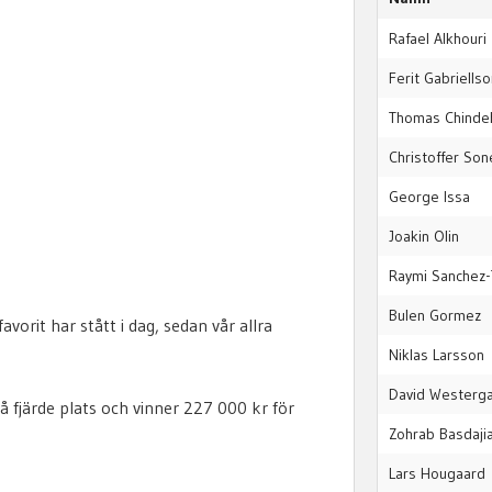
Rafael Alkhouri
Ferit Gabriells
Thomas Chinde
Christoffer So
George Issa
Joakin Olin
Raymi Sanchez-
Bulen Gormez
avorit har stått i dag, sedan vår allra
Niklas Larsson
David Westerg
å fjärde plats och vinner 227 000 kr för
Zohrab Basdaji
Lars Hougaard