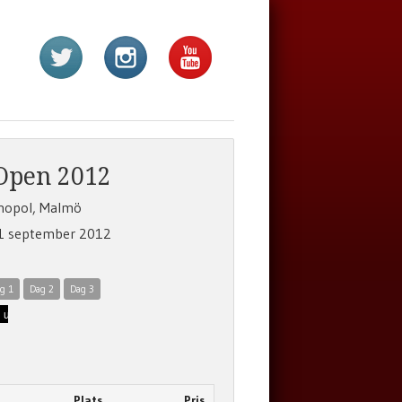
Open 2012
mopol, Malmö
 1 september 2012
g 1
Dag 2
Dag 3
Plats
Pris