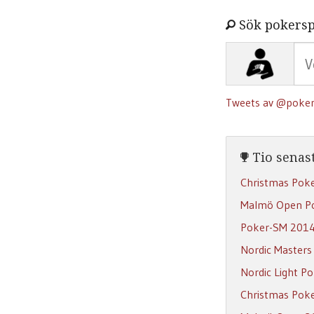
Sök pokersp
Tweets av @poker
Tio senast
Christmas Pok
Malmö Open P
Poker-SM 201
Nordic Masters
Nordic Light P
Christmas Pok