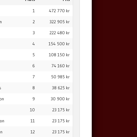
1
472 770 kr
on
2
322 905 kr
3
222 480 kr
4
154 500 kr
5
108 150 kr
6
74 160 kr
7
50 985 kr
s
8
38 625 kr
son
9
30 900 kr
e
10
23 175 kr
son
11
23 175 kr
on
12
23 175 kr