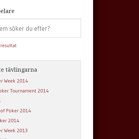
elare
resultat
e tävlingarna
er Week 2014
oker Tournament 2014
4
 of Poker 2014
oker 2014
er Week 2013