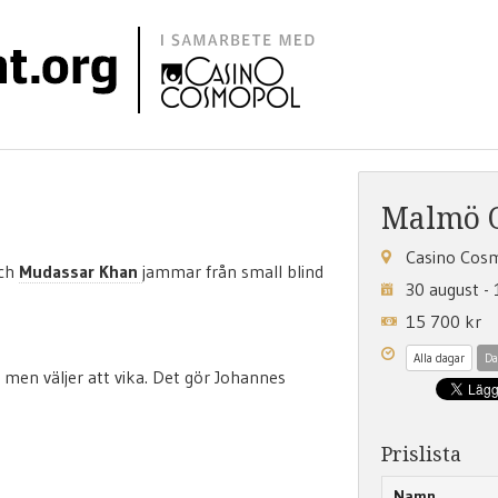
Malmö 
Casino Cos
och
Mudassar Khan
jammar från small blind
30 august -
15 700 kr
Alla dagar
Da
 men väljer att vika. Det gör Johannes
Prislista
Namn