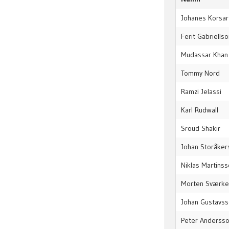
Johanes Korsar
Ferit Gabriells
Mudassar Khan
Tommy Nord
Ramzi Jelassi
Karl Rudwall
Sroud Shakir
Johan Storåker
Niklas Martins
Morten Sværk
Johan Gustavs
Peter Anderss