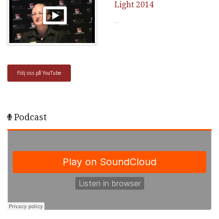
Light 2014
...
Följ oss på YouTube
Podcast