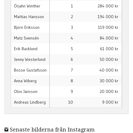
Örjahn Winther
1
284 000 kr
Mattias Hansson
2
194 000 kr
Björn Eriksson
3
119 000 kr
Matz Svensén
4
84 000 kr
Erik Backlund
5
61 000 kr
Jenny Westerlund
6
50 000 kr
Bosse Gustafsson
7
40 000 kr
Anna Wiberg
8
30 000 kr
Olov Jansson
9
20 000 kr
Andreas Lindberg
10
9 000 kr
Senaste bilderna från Instagram