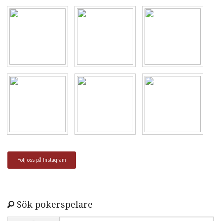
Följ oss på Instagram
Sök pokerspelare