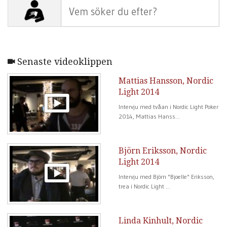
Senaste videoklippen
Mattias Hansson, Nordic
Light 2014
Intervju med tvåan i Nordic Light Poker
2014, Mattias Hanss...
Björn Eriksson, Nordic
Light 2014
Intervju med Björn "Bjoelle" Eriksson,
trea i Nordic Light ...
Linda Kinhult, Nordic