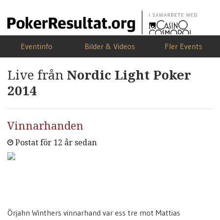
Eventinfo
Bilder & Videos
Fler Events
Live från
Nordic Light Poker
2014
Vinnarhanden
Postat för 12 år sedan
Örjahn Winthers vinnarhand var ess tre mot Mattias