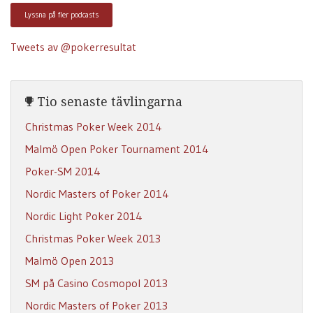
Lyssna på fler podcasts
Tweets av @pokerresultat
Tio senaste tävlingarna
Christmas Poker Week 2014
Malmö Open Poker Tournament 2014
Poker-SM 2014
Nordic Masters of Poker 2014
Nordic Light Poker 2014
Christmas Poker Week 2013
Malmö Open 2013
SM på Casino Cosmopol 2013
Nordic Masters of Poker 2013