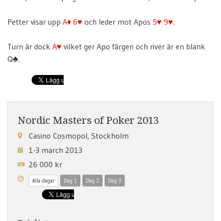
Petter visar upp
A♦
6♥
och leder mot Apos
5♥
9♥
.
Turn är dock
A♥
vilket ger Apo färgen och river är en blank
Q♣.
Nordic Masters of Poker 2013
Casino Cosmopol, Stockholm
1-3 march 2013
26 000 kr
Alla dagar
Dag 1
Dag 2
Dag 3