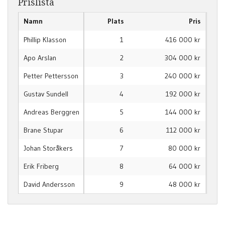
Prislista
Namn
Plats
Pris
Phillip Klasson
1
416 000 kr
Apo Arslan
2
304 000 kr
Petter Pettersson
3
240 000 kr
Gustav Sundell
4
192 000 kr
Andreas Berggren
5
144 000 kr
Brane Stupar
6
112 000 kr
Johan Storåkers
7
80 000 kr
Erik Friberg
8
64 000 kr
David Andersson
9
48 000 kr