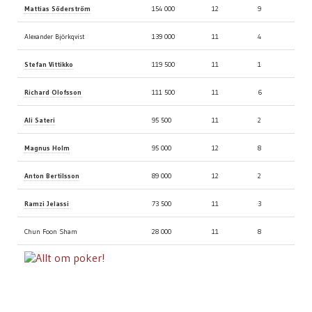
Mattias Söderström
154 000
12
9
Alexander Björkqvist
139 000
11
4
Stefan Vittikko
119 500
11
1
Richard Olofsson
111 500
11
6
Ali Sateri
95 500
11
2
Magnus Holm
95 000
12
8
Anton Bertilsson
89 000
12
2
Ramzi Jelassi
73 500
11
3
Chun Foon Sham
28 000
11
8