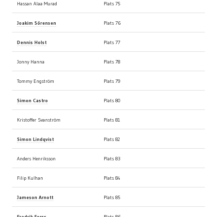
Hassan Alaa Murad
Plats 75
Joakim Sörensen
Plats 76
Dennis Holst
Plats 77
Jonny Hanna
Plats 78
Tommy Engström
Plats 79
Simon Castro
Plats 80
Kristoffer Svanström
Plats 81
Simon Lindqvist
Plats 82
Anders Henriksson
Plats 83
Filip Kulhan
Plats 84
Jameson Arnott
Plats 85
Fredrik Forss
Plats 86