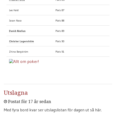
Leo Hald
Plats 87
Jason Naso
Plats 88
David Akelius
Plats 89
Christer Lagerström
Plats 90
Zhina Bergström
Plats 91
Utslagna
Postat för 17 år sedan
Med fyra bord kvar ser utslagslistan för dagen ut så här.