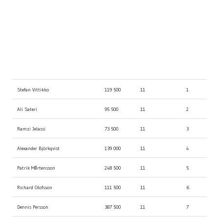
Spelare
Marker
Bord / Pris
Stol
Stefan Vittikko
119 500
11
1
Ali Sateri
95 500
11
2
Ramzi Jelassi
73 500
11
3
Alexander Björkqvist
139 000
11
4
Patrik Mårtensson
248 500
11
5
Richard Olofsson
111 500
11
6
Dennis Persson
387 500
11
7