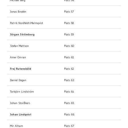
Michael Berg
Plats 56
Jonas Brodén
Plats 57
Patrik Nordfeldt-Malmqvist
Plats 58
Jörgen Strömberg
Plats 59
Stefan Mattson
Plats 60
Amer Omran
Plats 61
Frej Rutensköld
Plats 62
Daniel Dogan
Plats 63
Torbjörn Lindström
Plats 64
Johan Storåkers
Plats 65
Johan Lindqvist
Plats 66
Mir Alham
Plats 67