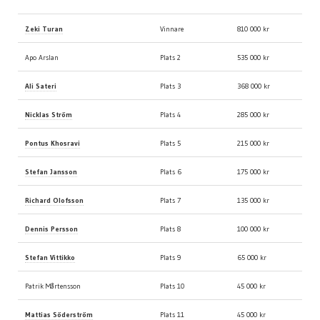
Poker-SM 2009
Slutresultat
Prispengar
Zeki Turan
Vinnare
810 000 kr
Apo Arslan
Plats 2
535 000 kr
Ali Sateri
Plats 3
368 000 kr
Nicklas Ström
Plats 4
285 000 kr
Pontus Khosravi
Plats 5
215 000 kr
Stefan Jansson
Plats 6
175 000 kr
Richard Olofsson
Plats 7
135 000 kr
Dennis Persson
Plats 8
100 000 kr
Stefan Vittikko
Plats 9
65 000 kr
Patrik Mårtensson
Plats 10
45 000 kr
Mattias Söderström
Plats 11
45 000 kr