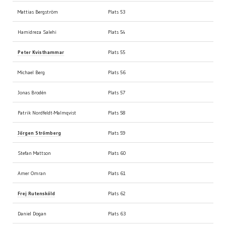
Mattias Bergström
Plats 53
Hamidreza Salehi
Plats 54
Peter Kvisthammar
Plats 55
Michael Berg
Plats 56
Jonas Brodén
Plats 57
Patrik Nordfeldt-Malmqvist
Plats 58
Jörgen Strömberg
Plats 59
Stefan Mattson
Plats 60
Amer Omran
Plats 61
Frej Rutensköld
Plats 62
Daniel Dogan
Plats 63