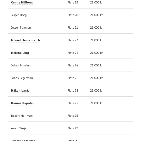
Conny Hillbom
Plats 19
21 000 kr
Jesper Höög
Plats 20
21 000 kr
Jesper Tulonen
Plats 21
21 000 kr
Mikael Heidenreich
Plats 22
21 000 kr
Helena Ling
Plats 23
21 000 kr
Johan Hinders
Plats 24
21 000 kr
Jonas Degerman
Plats 25
21 000 kr
Håkan Lantz
Plats 26
21 000 kr
Dennis Bejedal
Plats 27
21 000 kr
Robert Hallman
Plats 28
Anan Sinjarun
Plats 29
Tommy Andersson
Plats 30