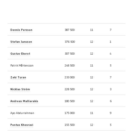
Spelare
Marker
Bord
Stol
Dennis Persson
387 500
11
7
Stefan Jansson
376 500
12
1
Gustav Ekerot
307 500
12
4
Patrik Mårtensson
248 500
11
5
Zeki Turan
233 000
12
7
Nicklas Ström
228 500
12
3
Andreas Malliarakis
180 500
12
6
Apo Abdurrahman
175 000
11
9
Pontus Khosravi
155 500
12
5