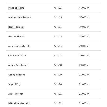
Magnus Holm
Plats 12
45 000 kr
Andreas Malliarakis
Plats 13
37 000 kr
Ramzi Jelassi
Plats 14
37 000 kr
Gustav Ekerot
Plats 15
37 000 kr
Alexander Björkqvist
Plats 16
29 000 kr
Chun Foon Sham
Plats 17
29 000 kr
Anton Bertilsson
Plats 18
29 000 kr
Conny Hillbom
Plats 19
21 000 kr
Jesper Höög
Plats 20
21 000 kr
Jesper Tulonen
Plats 21
21 000 kr
Mikael Heidenreich
Plats 22
21 000 kr