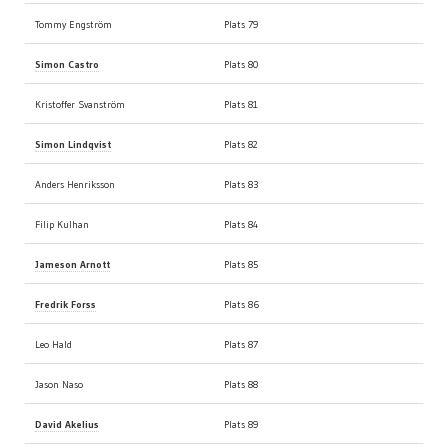
Tommy Engström
Plats 79
Simon Castro
Plats 80
Kristoffer Svanström
Plats 81
Simon Lindqvist
Plats 82
Anders Henriksson
Plats 83
Filip Kulhan
Plats 84
Jameson Arnott
Plats 85
Fredrik Forss
Plats 86
Leo Hald
Plats 87
Jason Naso
Plats 88
David Akelius
Plats 89