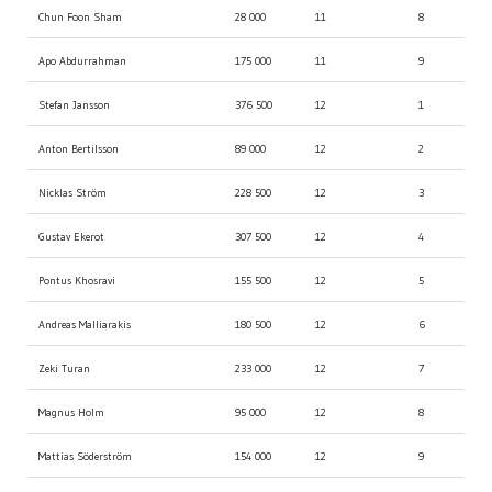
Chun Foon Sham
28 000
11
8
Apo Abdurrahman
175 000
11
9
Stefan Jansson
376 500
12
1
Anton Bertilsson
89 000
12
2
Nicklas Ström
228 500
12
3
Gustav Ekerot
307 500
12
4
Pontus Khosravi
155 500
12
5
Andreas Malliarakis
180 500
12
6
Zeki Turan
233 000
12
7
Magnus Holm
95 000
12
8
Mattias Söderström
154 000
12
9