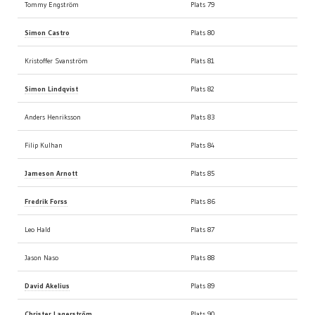
Tommy Engström
Plats 79
Simon Castro
Plats 80
Kristoffer Svanström
Plats 81
Simon Lindqvist
Plats 82
Anders Henriksson
Plats 83
Filip Kulhan
Plats 84
Jameson Arnott
Plats 85
Fredrik Forss
Plats 86
Leo Hald
Plats 87
Jason Naso
Plats 88
David Akelius
Plats 89
Christer Lagerström
Plats 90