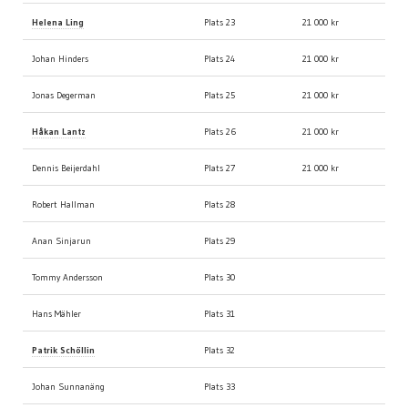
Helena Ling
Plats 23
21 000 kr
Johan Hinders
Plats 24
21 000 kr
Jonas Degerman
Plats 25
21 000 kr
Håkan Lantz
Plats 26
21 000 kr
Dennis Beijerdahl
Plats 27
21 000 kr
Robert Hallman
Plats 28
Anan Sinjarun
Plats 29
Tommy Andersson
Plats 30
Hans Mähler
Plats 31
Patrik Schöllin
Plats 32
Johan Sunnanäng
Plats 33