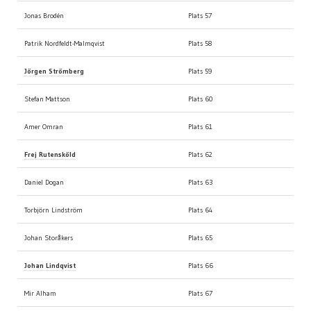
Jonas Brodén
Plats 57
Patrik Nordfeldt-Malmqvist
Plats 58
Jörgen Strömberg
Plats 59
Stefan Mattson
Plats 60
Amer Omran
Plats 61
Frej Rutensköld
Plats 62
Daniel Dogan
Plats 63
Torbjörn Lindström
Plats 64
Johan Storåkers
Plats 65
Johan Lindqvist
Plats 66
Mir Alham
Plats 67