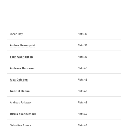
Poker-SM 2009
Utslagna dag 2
Johan Ray
Plats 37
Anders Rosenqvist
Plats 38
Ferit Gabriellson
Plats 39
Andreas Harnemo
Plats 40
Alex Celedon
Plats 41
Gabriel Hanna
Plats 42
Andreas Folkesson
Plats 43
Ulrika Skönnemark
Plats 44
Sebastian Riviere
Plats 45