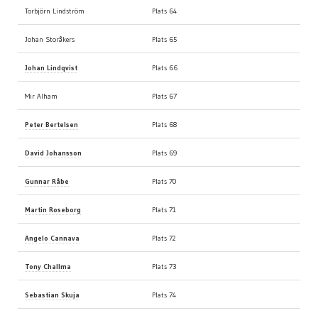
Torbjörn Lindström
Plats 64
Johan Storåkers
Plats 65
Johan Lindqvist
Plats 66
Mir Alham
Plats 67
Peter Bertelsen
Plats 68
David Johansson
Plats 69
Gunnar Råbe
Plats 70
Martin Roseborg
Plats 71
Angelo Cannava
Plats 72
Tony Challma
Plats 73
Sebastian Skuja
Plats 74