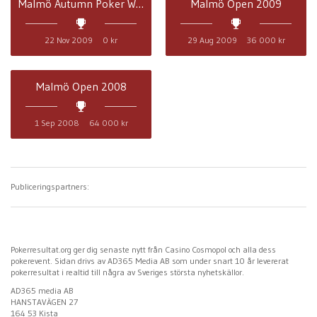
Malmö Autumn Poker Week 2009
Malmö Open 2009
22 Nov 2009
0 kr
29 Aug 2009
36 000 kr
Malmö Open 2008
1 Sep 2008
64 000 kr
Publiceringspartners:
Pokerresultat.org ger dig senaste nytt från Casino Cosmopol och alla dess
pokerevent. Sidan drivs av AD365 Media AB som under snart 10 år levererat
pokerresultat i realtid till några av Sveriges största nyhetskällor.
AD365 media AB
HANSTAVÄGEN 27
164 53 Kista