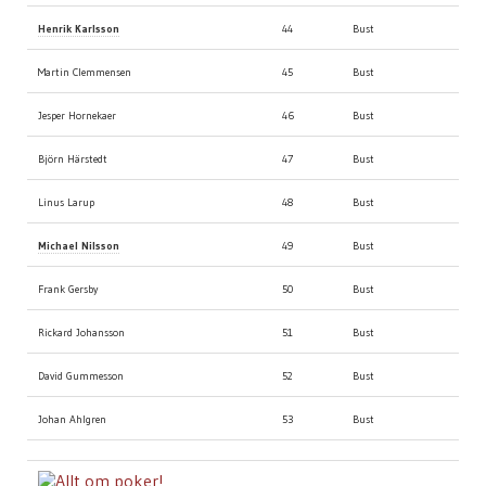
Henrik Karlsson
44
Bust
Martin Clemmensen
45
Bust
Jesper Hornekaer
46
Bust
Björn Härstedt
47
Bust
Linus Larup
48
Bust
Michael Nilsson
49
Bust
Frank Gersby
50
Bust
Rickard Johansson
51
Bust
David Gummesson
52
Bust
Johan Ahlgren
53
Bust