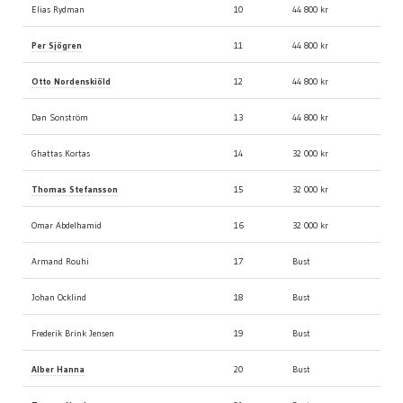
Elias Rydman
10
44 800 kr
Per Sjögren
11
44 800 kr
Otto Nordenskiöld
12
44 800 kr
Dan Sonström
13
44 800 kr
Ghattas Kortas
14
32 000 kr
Thomas Stefansson
15
32 000 kr
Omar Abdelhamid
16
32 000 kr
Armand Rouhi
17
Bust
Johan Ocklind
18
Bust
Frederik Brink Jensen
19
Bust
Alber Hanna
20
Bust