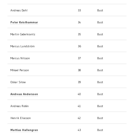
Andreas Dahl
33
Bust
Peter Kvisthammar
34
Bust
Martin Cederkrantz
35
Bust
Marcus Lundström
36
Bust
Marcus Nilsson
37
Bust
Mikael Persson
38
Bust
Oskar Silow
39
Bust
Andreas Andersson
40
Bust
Andreas Ridén
41
Bust
Henrik Eliasson
42
Bust
Mattias Hallengren
43
Bust