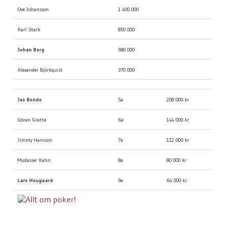
Ove Johansson
1 400 000
Karl Stark
850 000
Johan Berg
580 000
Alexander Björkquist
370 000
Jes Bondo
5a
208 000 kr
Göran Gratte
6a
144 000 kr
Jimmy Hansson
7a
112 000 kr
Mudasser Kahn
8a
80 000 kr
Lars Hougaard
9a
64 000 kr