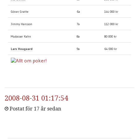
Göran Gratte
6a
144 000 kr
Jimmy Hansson
7a
112 000 kr
Mudasser Kahn
8a
80 000 kr
Lars Hougaard
9a
64 000 kr
2008-08-31 01:17:54
Postat för 17 år sedan
ungefärligt chip count