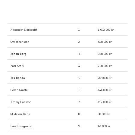
Resultat Malmö Open 2008
Plats
Pris
Alexander Björkquist
1
1 072 000 kr
Ove Johansson
2
608 000 kr
Johan Berg
3
368 000 kr
Karl Stark
4
268 800 kr
Jes Bondo
5
208 000 kr
Göran Gratte
6
144 000 kr
Jimmy Hansson
7
112 000 kr
Mudasser Kahn
8
80 000 kr
Lars Hougaard
9
64 000 kr