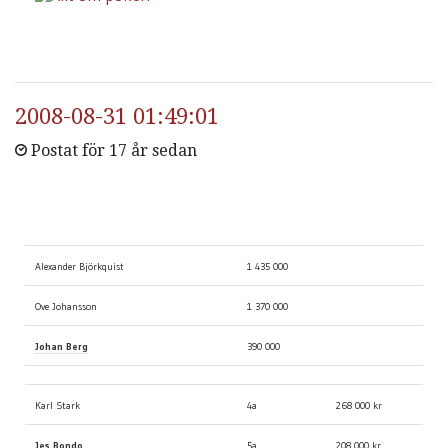
2008-08-31 01:49:01
Postat för 17 år sedan
Chip count efter period 18
Alexander Björkquist
1 435 000
Ove Johansson
1 370 000
Johan Berg
390 000
Karl Stark
4a
268 000 kr
Jes Bondo
5a
208 000 kr