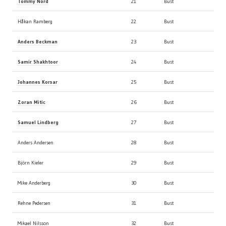
Tommy Nord
21
Bust
Håkan Ramberg
22
Bust
Anders Beckman
23
Bust
Samir Shakhtoor
24
Bust
Johannes Korsar
25
Bust
Zoran Mitic
26
Bust
Samuel Lindberg
27
Bust
Anders Andersen
28
Bust
Björn Kieler
29
Bust
Mike Anderberg
30
Bust
Rehne Pedersen
31
Bust
Mikael Nilsson
32
Bust