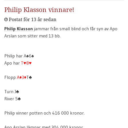
Philip Klasson vinnare!
Postat för 13 år sedan
Philip Klasson
jammar från small blind och får syn av Apo
Arslan som sitter med 13 bb.
Philip har A♠6♠
Apo har
T♥
8♥
Flopp
A♦
3♦
T♣
Turn J♣
River 5♣
Philip vinner potten och 416 000 kronor.
Apo Arslan lämnar med 304 000 kronor.