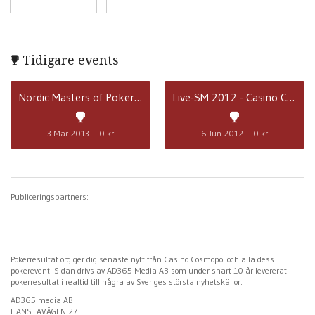
Tidigare events
Nordic Masters of Poker 2013
Live-SM 2012 - Casino Cosmopol
3 Mar 2013
0 kr
6 Jun 2012
0 kr
Publiceringspartners:
Pokerresultat.org ger dig senaste nytt från Casino Cosmopol och alla dess
pokerevent. Sidan drivs av AD365 Media AB som under snart 10 år levererat
pokerresultat i realtid till några av Sveriges största nyhetskällor.
AD365 media AB
HANSTAVÄGEN 27