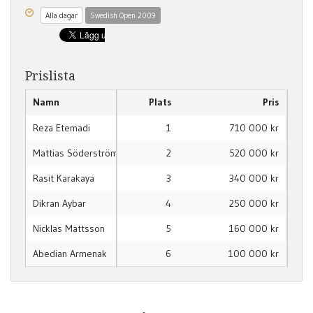
Alla dagar
Swedish Open 2009
Prislista
Namn
Plats
Pris
Reza Etemadi
1
710 000 kr
Mattias Söderström
2
520 000 kr
Rasit Karakaya
3
340 000 kr
Dikran Aybar
4
250 000 kr
Nicklas Mattsson
5
160 000 kr
Abedian Armenak
6
100 000 kr