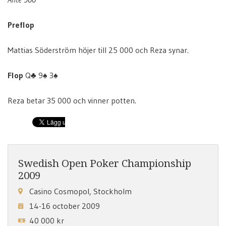
Preflop
Mattias Söderström höjer till 25 000 och Reza synar.
Flop
Q♣ 9♠ 3♠
Reza betar 35 000 och vinner potten.
Swedish Open Poker Championship
2009
Casino Cosmopol, Stockholm
14-16 october 2009
40 000 kr