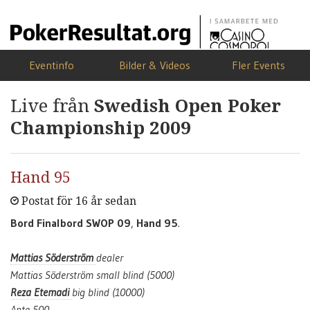
Eventinfo
Bilder & Videos
Fler Events
Live från
Swedish Open Poker
Championship 2009
Hand 95
Postat för 16 år sedan
Bord Finalbord SWOP 09
,
Hand 95
.
Mattias Söderström
dealer
Mattias Söderström small blind (5000)
Reza Etemadi
big blind (10000)
Ante 500