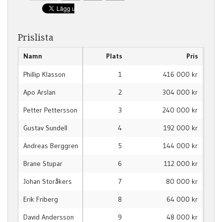
Prislista
Namn
Plats
Pris
Phillip Klasson
1
416 000 kr
Apo Arslan
2
304 000 kr
Petter Pettersson
3
240 000 kr
Gustav Sundell
4
192 000 kr
Andreas Berggren
5
144 000 kr
Brane Stupar
6
112 000 kr
Johan Storåkers
7
80 000 kr
Erik Friberg
8
64 000 kr
David Andersson
9
48 000 kr