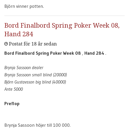
Björn vinner potten.
Bord Finalbord Spring Poker Week 08,
Hand 284
Postat för 18 år sedan
Bord Finalbord Spring Poker Week 08
,
Hand 284
.
Brynja Sassoon dealer
Brynja Sassoon small blind (20000)
Björn Gustavsson big blind (40000)
Ante 5000
Preflop
Brynja Sassoon höjer till 100 000.