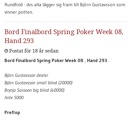
Rundfold - dvs alla lägger sig fram till Björn Gustavsson som
vinner potten.
Bord Finalbord Spring Poker Week 08,
Hand 293
Postat för 18 år sedan
Bord Finalbord Spring Poker Week 08
,
Hand 293
.
Björn Gustavsson dealer
Björn Gustavsson small blind (20000)
Brynja Sassoon big blind (40000)
Ante 5000
Preflop