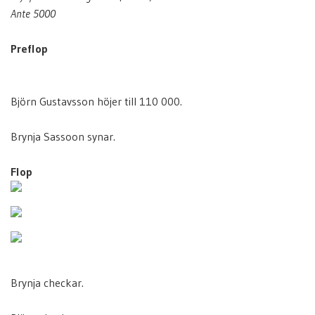
Ante 5000
Preflop
Björn Gustavsson höjer till 110 000.
Brynja Sassoon synar.
Flop
Brynja checkar.