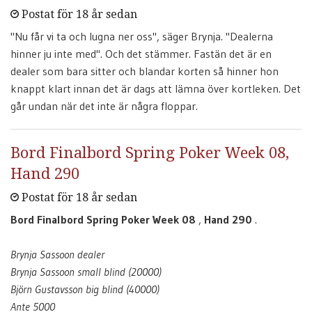
Postat för 18 år sedan
"Nu får vi ta och lugna ner oss", säger Brynja. "Dealerna
hinner ju inte med". Och det stämmer. Fastän det är en
dealer som bara sitter och blandar korten så hinner hon
knappt klart innan det är dags att lämna över kortleken. Det
går undan när det inte är några floppar.
Bord Finalbord Spring Poker Week 08,
Hand 290
Postat för 18 år sedan
Bord Finalbord Spring Poker Week 08
,
Hand 290
.
Brynja Sassoon dealer
Brynja Sassoon small blind (20000)
Björn Gustavsson big blind (40000)
Ante 5000