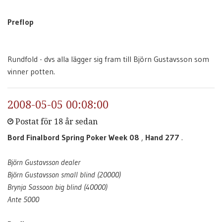
Preflop
Rundfold - dvs alla lägger sig fram till Björn Gustavsson som
vinner potten.
2008-05-05 00:08:00
Postat för 18 år sedan
Bord Finalbord Spring Poker Week 08
,
Hand 277
.
Björn Gustavsson dealer
Björn Gustavsson small blind (20000)
Brynja Sassoon big blind (40000)
Ante 5000