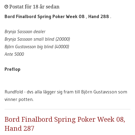
Postat för 18 år sedan
Bord Finalbord Spring Poker Week 08
,
Hand 288
.
Brynja Sassoon dealer
Brynja Sassoon small blind (20000)
Björn Gustavsson big blind (40000)
Ante 5000
Preflop
Rundfold - dvs alla lägger sig fram till Björn Gustavsson som
vinner potten.
Bord Finalbord Spring Poker Week 08,
Hand 287