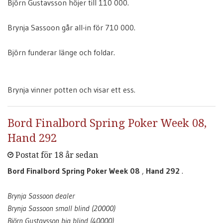
Björn Gustavsson höjer till 110 000.
Brynja Sassoon går all-in för 710 000.
Björn funderar länge och foldar.
Brynja vinner potten och visar ett ess.
Bord Finalbord Spring Poker Week 08,
Hand 292
Postat för 18 år sedan
Bord Finalbord Spring Poker Week 08
,
Hand 292
.
Brynja Sassoon dealer
Brynja Sassoon small blind (20000)
Björn Gustavsson big blind (40000)