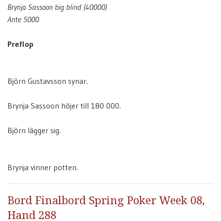
Brynja Sassoon big blind (40000)
Ante 5000
Preflop
Björn Gustavsson synar.
Brynja Sassoon höjer till 180 000.
Björn lägger sig.
Brynja vinner potten.
Bord Finalbord Spring Poker Week 08,
Hand 288