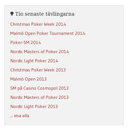
Tio senaste tävlingarna
Christmas Poker Week 2014
Malmö Open Poker Tournament 2014
Poker-SM 2014
Nordic Masters of Poker 2014
Nordic Light Poker 2014
Christmas Poker Week 2013
Malmö Open 2013
SM på Casino Cosmopol 2013
Nordic Masters of Poker 2013
Nordic Light Poker 2013
... visa alla