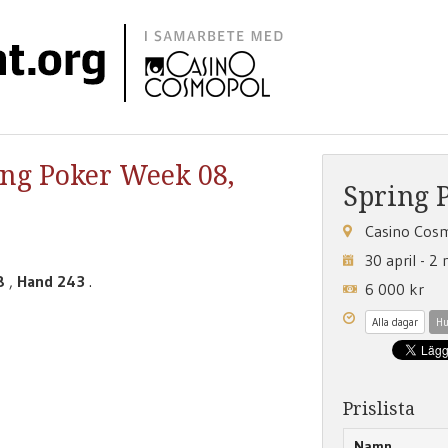
ing Poker Week 08,
Spring 
Casino Cos
30 april - 
8
,
Hand 243
.
6 000 kr
Alla dagar
Hu
Prislista
Namn