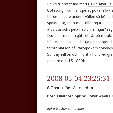
En kort pratstund med
David Akelius
Göteborg. Han har spelat poker i 6-7 år
hörde tidigare under kvällen så börjar
spelet i sig, men man tillbringar all
att sitta och spela nätturneringar" sä
David som redan gått ett år på musikh
hösten och istället börja plugga igen. 
förstaplatsen på Partypokers söndagst
Sundaymillion och nightly hundred grand
platsen och 151 800kr.
2008-05-04 23:25:31
Postat för 18 år sedan
Bord Finalbord Spring Poker Week 0
Björn Gustavsson dealer