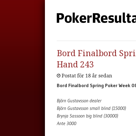
Bord Finalbord Spr
Hand 243
Postat för 18 år sedan
Bord Finalbord Spring Poker Week 0
Björn Gustavsson dealer
Björn Gustavsson small blind (15000)
Brynja Sassoon big blind (30000)
Ante 3000