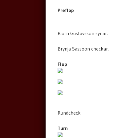
Preflop
Björn Gustavsson synar.
Brynja Sassoon checkar.
Flop
Rundcheck
Turn