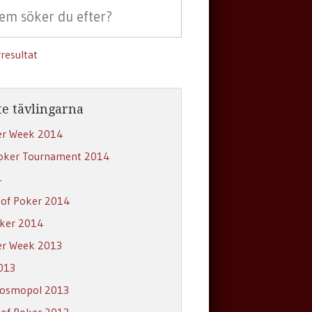
resultat
e tävlingarna
er Week 2014
oker Tournament 2014
4
 of Poker 2014
oker 2014
er Week 2013
013
Cosmopol 2013