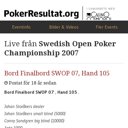
Eventinfo
Bilder & Videos
Fler Events
Live från
Swedish Open Poker
Championship 2007
Bord Finalbord SWOP 07, Hand 105
Postat för 18 år sedan
Bord Finalbord SWOP 07
,
Hand 105
.
Johan Storåkers dealer
Johan Storåkers small blind (5000)
Conny Sandgren big blind (10000)
Ante 1000