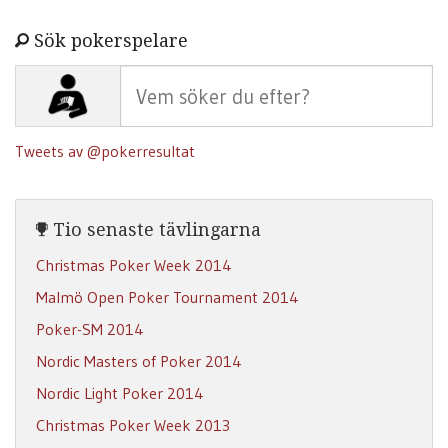
Sök pokerspelare
Tweets av @pokerresultat
Tio senaste tävlingarna
Christmas Poker Week 2014
Malmö Open Poker Tournament 2014
Poker-SM 2014
Nordic Masters of Poker 2014
Nordic Light Poker 2014
Christmas Poker Week 2013