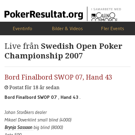
Eventinfo
Bilder & Videos
Fler Events
Live från
Swedish Open Poker
Championship 2007
Bord Finalbord SWOP 07, Hand 43
Postat för 18 år sedan
Bord Finalbord SWOP 07
,
Hand 43
.
Johan Storåkers dealer
Mikael Doverklint small blind (4000)
Brynja Sassoon
big blind (8000)
Ante 500